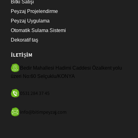
Bitki Satışı
Peyzaj Projelendirme
Peyzaj Uygulama
Otomatik Sulama Sistemi
Dekoratif taş
İLETİŞİM
Bedir Mahallesi Hadimi Caddesi Özalkent yolu
üzeri No:60 Selçuklu/KONYA
0531 284 37 45
info@bitimpeyzaj.com