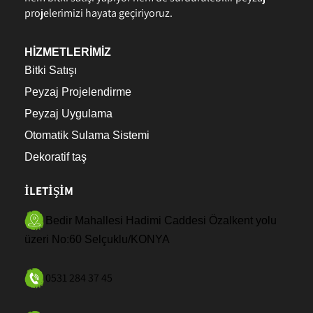
projelerimizi hayata geçiriyoruz.
HİZMETLERİMİZ
Bitki Satışı
Peyzaj Projelendirme
Peyzaj Uygulama
Otomatik Sulama Sistemi
Dekoratif taş
İLETİŞİM
Bedir Mahallesi Hadimi Caddesi Özalkent yolu
üzeri No:60 Selçuklu/KONYA
0531 284 37 45