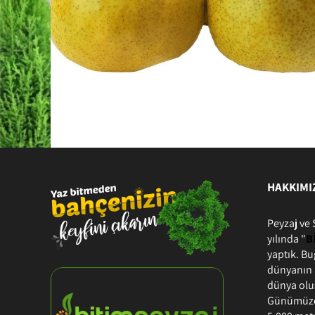
HAKKIMI
Peyzaj ve 
yılında "
B
yaptık. B
dünyanın a
dünya olu
Günümüzde