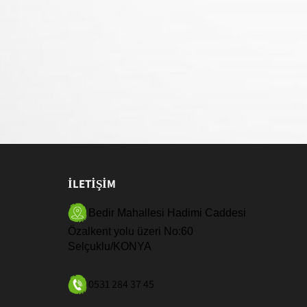
İLETİŞİM
Bedir Mahallesi Hadimi Caddesi
Özalkent yolu üzeri No:60
Selçuklu/KONYA
0531 284 37 45