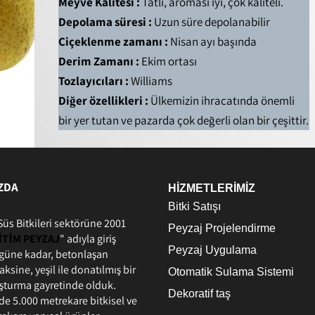
Meyve Kalitesi :
Tatlı, aroması iyi, çok kaliteli.
Depolama süresi :
Uzun süre depolanabilir
Çiçeklenme zamanı :
Nisan ayı başında
Derim Zamanı :
Ekim ortası
Tozlayıcıları :
Williams
Diğer özellikleri :
Ülkemizin ihracatında önemli
bir yer tutan ve pazarda çok değerli olan bir çeşittir.
ZDA
HİZMETLERİMİZ
Bitki Satışı
Süs Bitkileri sektörüne 2001
Peyzaj Projelendirme
İTİM PEYZAJ
" adıyla giriş
Peyzaj Uygulama
ugüne kadar, betonlaşan
ksine, yeşil ile donatılmış bir
Otomatik Sulama Sistemi
şturma gayretinde olduk.
Dekoratif taş
 5.000 metrekare bitkisel ve