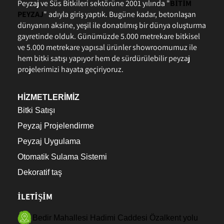
Peyzaj ve Süs Bitkileri sektörüne 2001 yılında "
BİTİM
PEYZAJ
" adıyla giriş yaptık. Bugüne kadar, betonlaşan
dünyanın aksine, yeşil ile donatılmış bir dünya oluşturma
gayretinde olduk. Günümüzde 5.000 metrekare bitkisel
ve 5.000 metrekare yapısal ürünler showroomumuz ile
hem bitki satışı yapıyor hem de sürdürülebilir peyzaj
projelerimizi hayata geçiriyoruz.
HİZMETLERİMİZ
Bitki Satışı
Peyzaj Projelendirme
Peyzaj Uygulama
Otomatik Sulama Sistemi
Dekoratif taş
İLETİŞİM
Bedir Mahallesi Hadimi Caddesi Özalkent yolu